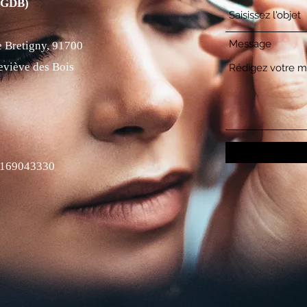
SGDB)
Message
 Bretigny, 91700
eviève des Bois
)169043330