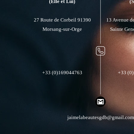
(Elle et Lui)
(
27 Route de Corbeil 91390
13 Avenue de
Morsang-sur-Orge
Sainte Gen
+33 (0)169044763
+33 (0
jaimelabeautesgdb@gmail.com