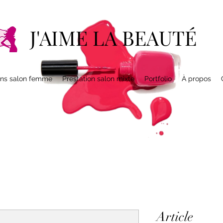
J'AIME LA BEAUTÉ
ons salon femme
Prestation salon mixte
Portfolio
À propos
Article